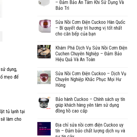
– Đảm Bảo An Tâm Khi Sử Dụng Và
Bảo Trì
Sửa Nồi Cơm Điện Cuckoo Hàn Quốc
– Bí quyết duy trì hương vị tốt nhất
cho căn bếp của bạn
Khám Phá Dịch Vụ Sửa Nồi Cơm Điện
Cuchen Chuyên Nghiệp – Đảm Bảo
Hiệu Quả Và An Toàn
h sử dụng,
Sửa Nồi Cơm Điện Cuckoo – Dịch Vụ
 số mẹo để
Chuyên Nghiệp Khắc Phục Mọi Hư
Hỏng
Bảo hành Cuckoo – Chính sách uy tín
giúp khách hàng yên tâm sử dụng
đồng hồ cao cấp
t tủ lạnh tại
y sẽ làm cho
Địa chỉ sửa nồi cơm điện Cuckoo uy
tín – Đảm bảo chất lượng dịch vụ và
sự tin cậy