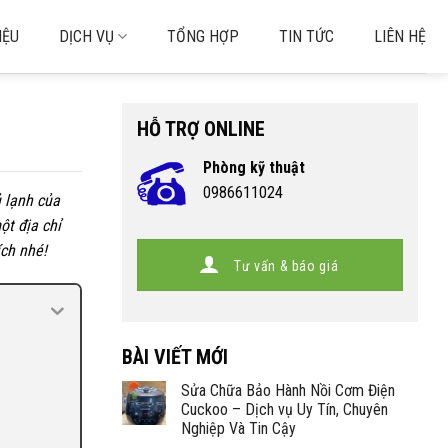
IỆU
DỊCH VỤ
TỔNG HỢP
TIN TỨC
LIÊN HỆ
HỖ TRỢ ONLINE
Phòng kỹ thuật
0986611024
ủ lạnh của
ột địa chỉ
ích nhé!
Tư vấn & báo giá
BÀI VIẾT MỚI
Sửa Chữa Bảo Hành Nồi Cơm Điện
Cuckoo – Dịch vụ Uy Tín, Chuyên
Nghiệp Và Tin Cậy