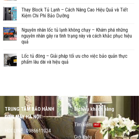
Thay Block Tủ Lạnh – Cách Nâng Cao Hiệu Quả và Tiết
Kiệm Chi Phí Bảo Dưỡng
Nguyên nhân lốc tủ lạnh không chạy – Khám phá những
nguyên nhân gây ra tình trạng này và cách khắc phục hiệu
quả
Lốc tủ đông – Giải pháp tối ưu cho việc bảo quản thực
phẩm lâu dài và hiệu quả
TRUNG TÂM BẢO HÀNH
Dịch vụ khách hàng
ĐIỆN MÁY HÀ NỘI
Tìm kiếm
HOTLINE : 0986611024
Giới thiệu