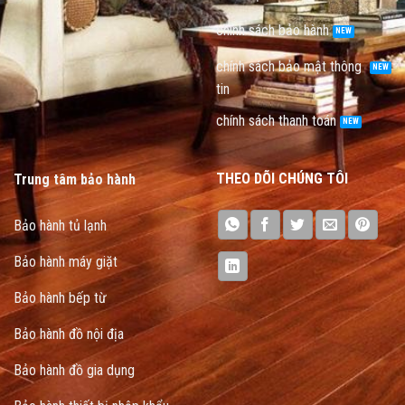
chính sách bảo hành
chính sách bảo mật thông
tin
chính sách thanh toán
THEO DÕI CHÚNG TÔI
Trung tâm bảo hành
Bảo hành tủ lạnh
Bảo hành máy giặt
Bảo hành bếp từ
Bảo hành đồ nội địa
Bảo hành đồ gia dụng