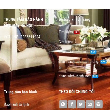
TRUNG TÂM BẢO HÀNH
Dịch vụ khách hàng
ĐIỆN MÁY HÀ NỘI
Tìm kiếm
HOTLINE : 0986611024
Giới thiệu
chính sách bảo hành
chính sách bảo mật thông
tin
chính sách thanh toán
THEO DÕI CHÚNG TÔI
Trung tâm bảo hành
Bảo hành tủ lạnh