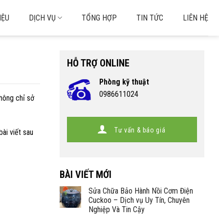
IỆU
DỊCH VỤ
TỔNG HỢP
TIN TỨC
LIÊN HỆ
HỖ TRỢ ONLINE
Phòng kỹ thuật
0986611024
hông chỉ sở
Tư vấn & báo giá
ài viết sau
BÀI VIẾT MỚI
Sửa Chữa Bảo Hành Nồi Cơm Điện
Cuckoo – Dịch vụ Uy Tín, Chuyên
Nghiệp Và Tin Cậy