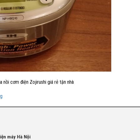
a nồi cơm điện Zojirushi giá rẻ tận nhà
ng
Điện máy Hà Nội