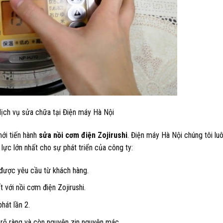
dịch vụ sửa chữa tại Điện máy Hà Nội
ới tiến hành
sửa nồi cơm điện Zojirushi
. Điện máy Hà Nội chúng tôi luô
 lực lớn nhất cho sự phát triển của công ty:
n được yêu cầu từ khách hàng.
 với nồi cơm điện Zojirushi.
hát lần 2.
 rõ ràng và còn nguyên zin nguyên mác.