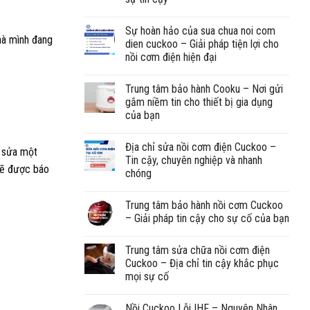
Sự hoàn hảo của sua chua noi com
à mình đang
dien cuckoo – Giải pháp tiện lợi cho
nồi cơm điện hiện đại
Trung tâm bảo hành Cooku – Nơi gửi
gắm niềm tin cho thiết bị gia dụng
của bạn
Địa chỉ sửa nồi cơm điện Cuckoo –
n sửa một
Tin cậy, chuyên nghiệp và nhanh
 sẽ được báo
chóng
Trung tâm bảo hành nồi cơm Cuckoo
– Giải pháp tin cậy cho sự cố của bạn
Trung tâm sửa chữa nồi cơm điện
Cuckoo – Địa chỉ tin cậy khắc phục
mọi sự cố
Nồi Cuckoo Lỗi IHF – Nguyên Nhân