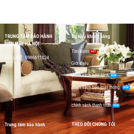
TRUNG TÂM BẢO HÀNH
Dịch vụ khách hàng
ĐIỆN MÁY HÀ NỘI
Tìm kiếm
HOTLINE : 0986611024
Giới thiệu
chính sách bảo hành
chính sách bảo mật thông
tin
chính sách thanh toán
THEO DÕI CHÚNG TÔI
Trung tâm bảo hành