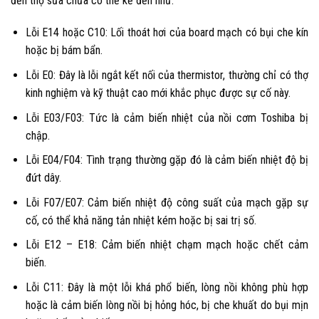
đến thợ sửa chữa có thể kể đến như:
Lỗi E14 hoặc C10: Lối thoát hơi của board mạch có bụi che kín
hoặc bị bám bẩn.
Lỗi E0: Đây là lỗi ngắt kết nối của thermistor, thường chỉ có thợ
kinh nghiệm và kỹ thuật cao mới khắc phục được sự cố này.
Lỗi E03/F03: Tức là cảm biến nhiệt của nồi cơm Toshiba bị
chập.
Lỗi E04/F04: Tình trạng thường gặp đó là cảm biến nhiệt độ bị
đứt dây.
Lỗi F07/E07: Cảm biến nhiệt độ công suất của mạch gặp sự
cố, có thể khả năng tản nhiệt kém hoặc bị sai trị số.
Lỗi E12 – E18: Cảm biến nhiệt chạm mạch hoặc chết cảm
biến.
Lỗi C11: Đây là một lỗi khá phổ biến, lòng nồi không phù hợp
hoặc là cảm biến lòng nồi bị hỏng hóc, bị che khuất do bụi mịn