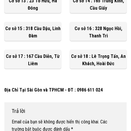
Cơ sở 13 : 23 Tố Hữu, Hà
Cơ sở 14 : 165 Trung Kính,
Đông
Cầu Giấy
Cơ sở 15 : 318 Cầu Dậu, Linh
Cơ sở 16 : 328 Ngọc Hồi,
Đàm
Thanh Trì
Cơ sở 17 : 167 Cầu Diễn, Từ
Cơ sở 18 : Lê Trọng Tấn, An
Liêm
Khách, Hoài Đức
Địa Chỉ Tại Sài Gòn và TPHCM - ĐT : 0986 611 024
Trả lời
Email của bạn sẽ không được hiển thị công khai.
Các
trường bắt buộc được đánh dấu
*