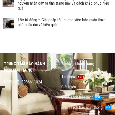
nguyên nhân gây ra tình trạng này và cách khắc phục hiệu
quả
Lốc tủ đông – Giải pháp tối ưu cho việc bảo quản thực
phẩm lâu dài và hiệu quả
TRUNG TÂM BẢO HÀNH
Dịch vụ khách hàng
ĐIỆN MÁY HÀ NỘI
Tìm kiếm
HOTLINE : 0986611024
Giới thiệu
chính sách bảo hành
chính sách bảo mật thông
tin