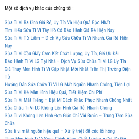
Một số dịch vụ khác của chúng tôi :
Sửa Ti Vi Ba Đình Giá Rẻ, Uy Tín Và Hiệu Quả Bậc Nhất
Tìm Hiểu Sửa Ti Vi Tây Hồ Có Bảo Hành Giá Rẻ Hiện Nay
Sửa Ti Vi Từ Liêm – Dịch Vụ Sửa Chữa Ti Vi Nhanh, Giá Rẻ Hiện
Nay
Sửa Ti Vi Cầu Giấy Cam Kết Chất Lượng, Uy Tín, Giá Ưu Đãi
Bảo Hành Ti Vi LG Tại Nhà – Dịch Vụ Sửa Chữa Ti Vi LG Uy Tín
Giá Thay Màn Hình Ti Vi Cập Nhật Mới Nhất Trên Thị Trường Điện
Tử
Hướng Dẫn Sửa Chữa Ti Vi LG Mất Nguồn Nhanh Chóng, Tiện Lợi
Sửa Ti Vi Kẻ Màn Hình Hiệu Quả, Tiết Kiệm Chi Phí
Sửa Ti Vi Mất Tiếng – Bật Mí Cách Khắc Phục Nhanh Chóng Nhất
Sửa Chữa Ti Vi LG Không Lên Hình Giá Rẻ, Nhanh Chóng
Sửa Ti vi Không Lên Hình Đơn Giản Chỉ Vài Bước – Trung Tâm Sửa
Chữa
Sửa ti vi mất nguồn hiệu quả – Xử lý triệt để các lỗi hỏng
Thay Màn Hình Ti Vi Sony Chính Hãng, Chất Lượng – Giá Ưu Đãi