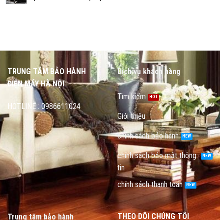
TRUNG TÂM BẢO HÀNH
Dịch vụ khách hàng
ĐIỆN MÁY HÀ NỘI
Tìm kiếm
HOTLINE : 0986611024
Giới thiệu
chính sách bảo hành
chính sách bảo mật thông
tin
chính sách thanh toán
THEO DÕI CHÚNG TÔI
Trung tâm bảo hành