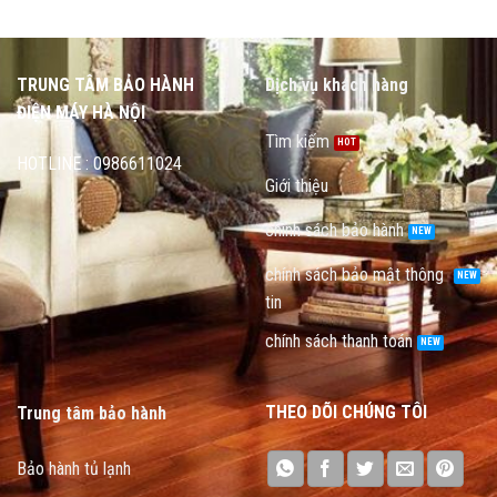
TRUNG TÂM BẢO HÀNH
Dịch vụ khách hàng
ĐIỆN MÁY HÀ NỘI
Tìm kiếm
HOTLINE : 0986611024
Giới thiệu
chính sách bảo hành
chính sách bảo mật thông
tin
chính sách thanh toán
THEO DÕI CHÚNG TÔI
Trung tâm bảo hành
Bảo hành tủ lạnh