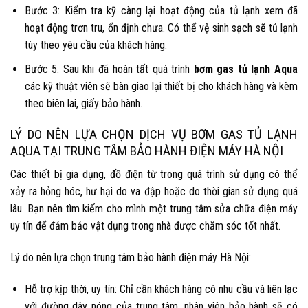
Bước 3: Kiểm tra kỹ càng lại hoạt động của tủ lạnh xem đã
hoạt động trơn tru, ổn định chưa. Có thể vệ sinh sạch sẽ tủ lạnh
tùy theo yêu cầu của khách hàng.
Bước 5: Sau khi đã hoàn tất quá trình
bơm gas tủ lạnh Aqua
các kỹ thuật viên sẽ bàn giao lại thiết bị cho khách hàng và kèm
theo biên lai, giấy bảo hành.
LÝ DO NÊN LỰA CHỌN DỊCH VỤ BƠM GAS TỦ LẠNH
AQUA TẠI TRUNG TÂM BẢO HÀNH ĐIỆN MÁY HÀ NỘI
Các thiết bị gia dụng, đồ điện từ trong quá trình sử dụng có thể
xảy ra hỏng hóc, hư hại do va đập hoặc do thời gian sử dụng quá
lâu. Bạn nên tìm kiếm cho mình một trung tâm sửa chữa điện máy
uy tín để đảm bảo vật dụng trong nhà được chăm sóc tốt nhất.
Lý do nên lựa chọn trung tâm bảo hành điện máy Hà Nội:
Hỗ trợ kịp thời, uy tín: Chỉ cần khách hàng có nhu cầu và liên lạc
với đường dây nóng của trung tâm, nhân viên bảo hành sẽ có