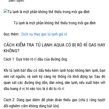
bám tuyết.
Tủ lạnh là một phần không thể thiếu trong mỗi gia đình
Đọc thêm :
Dịch vụ thay gas tủ lạnh giá rẻ
CÁCH KIỂM TRA TỦ LẠNH AQUA CÓ BỊ RÒ RỈ GAS HAY
KHÔNG?
Cách 1
: Dựa trên rò rỉ dầu của đường ống
Khi tủ lạnh bắt đầu có dấu hiệu kém lạnh hoặc không làm lạnh, bạn
nên rút nguồn, vệ sinh kỹ càng hệ thống rồi khởi động lại. Sau đó
quan sát các đường ống dẫn, dàn nóng, dàn lạnh, nếu xuất hiện vết
dầu loang ở vị trí nào tức là ở đó bị rò rỉ.
Cách 2
: Dùng que diêm để phán đoán thiếu gas (chú ý rằng tuyệt
đối nghiêm cấm không dùng bật lửa)