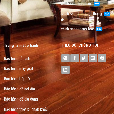
chính sách bảo hành
chính sách bảo mật thông
tin
chính sách thanh toán
THEO DÕI CHÚNG TÔI
Trung tâm bảo hành
Bảo hành tủ lạnh
Bảo hành máy giặt
Bảo hành bếp từ
Bảo hành đồ nội địa
Bảo hành đồ gia dụng
Bảo hành thiết bị nhập khẩu