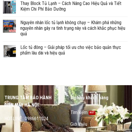
Thay Block Tủ Lạnh – Cách Nâng Cao Hiệu Quả và Tiết
Kiệm Chi Phí Bảo Dưỡng
Nguyên nhân lốc tủ lạnh không chạy – Khám phá những
nguyên nhân gây ra tình trạng này và cách khắc phục hiệu
quả
Lốc tủ đông – Giải pháp tối ưu cho việc bảo quản thực
phẩm lâu dài và hiệu quả
TRUNG TÂM BẢO HÀNH
Dịch vụ khách hàng
ĐIỆN MÁY HÀ NỘI
Tìm kiếm
HOTLINE : 0986611024
Giới thiệu