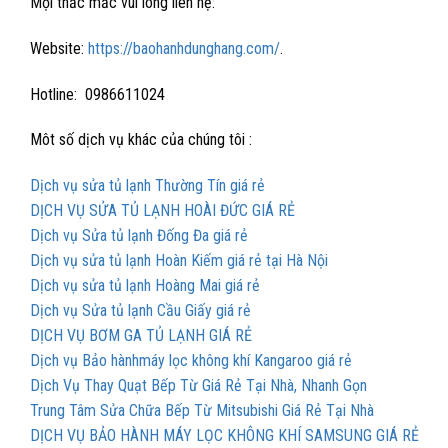
Mọi thắc mắc vui lòng liên hệ:
Website:
https://baohanhdunghang.com/
.
Hotline: 0986611024
Môt số dịch vụ khác của chúng tôi :
Dịch vụ sửa tủ lạnh Thường Tín giá rẻ
DỊCH VỤ SỬA TỦ LẠNH HOÀI ĐỨC GIÁ RẺ
Dịch vụ Sửa tủ lạnh Đống Đa giá rẻ
Dịch vụ sửa tủ lạnh Hoàn Kiếm giá rẻ tại Hà Nội
Dịch vụ sửa tủ lạnh Hoàng Mai giá rẻ
Dịch vụ Sửa tủ lạnh Cầu Giấy giá rẻ
DỊCH VỤ BƠM GA TỦ LẠNH GIÁ RẺ
Dịch vụ Bảo hànhmáy lọc không khí Kangaroo giá rẻ
Dịch Vụ Thay Quạt Bếp Từ Giá Rẻ Tại Nhà, Nhanh Gọn
Trung Tâm Sửa Chữa Bếp Từ Mitsubishi Giá Rẻ Tại Nhà
DỊCH VỤ BẢO HÀNH MÁY LỌC KHÔNG KHÍ SAMSUNG GIÁ RẺ