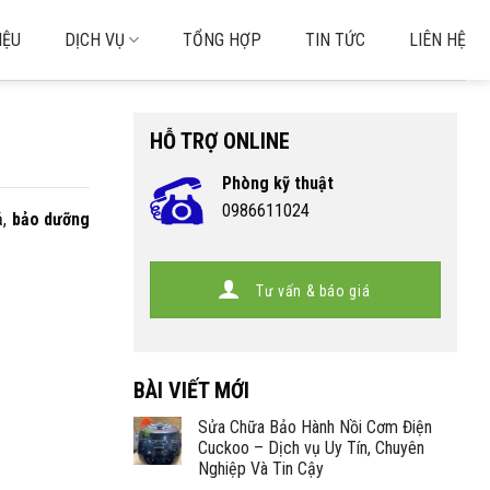
IỆU
DỊCH VỤ
TỔNG HỢP
TIN TỨC
LIÊN HỆ
HỖ TRỢ ONLINE
Phòng kỹ thuật
0986611024
ả,
bảo dưỡng
Tư vấn & báo giá
BÀI VIẾT MỚI
Sửa Chữa Bảo Hành Nồi Cơm Điện
Cuckoo – Dịch vụ Uy Tín, Chuyên
Nghiệp Và Tin Cậy