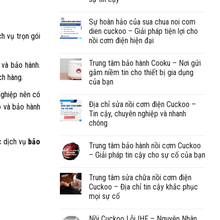
Sự hoàn hảo của sua chua noi com
dien cuckoo – Giải pháp tiện lợi cho
ch vụ trọn gói
nồi cơm điện hiện đại
Trung tâm bảo hành Cooku – Nơi gửi
 và bảo hành.
gắm niềm tin cho thiết bị gia dụng
ch hàng.
của bạn
nghiệp nên có
Địa chỉ sửa nồi cơm điện Cuckoo –
 và bảo hành
Tin cậy, chuyên nghiệp và nhanh
chóng
c dịch vụ
bảo
Trung tâm bảo hành nồi cơm Cuckoo
– Giải pháp tin cậy cho sự cố của bạn
Trung tâm sửa chữa nồi cơm điện
Cuckoo – Địa chỉ tin cậy khắc phục
mọi sự cố
Nồi Cuckoo Lỗi IHF – Nguyên Nhân