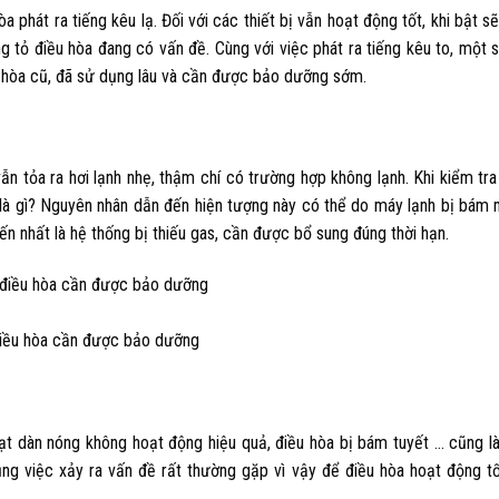
òa phát ra tiếng kêu lạ. Đối với các thiết bị vẫn hoạt động tốt, khi bật s
g tỏ điều hòa đang có vấn đề. Cùng với việc phát ra tiếng kêu to, một 
u hòa cũ, đã sử dụng lâu và cần được bảo dưỡng sớm.
ẫn tỏa ra hơi lạnh nhẹ, thậm chí có trường hợp không lạnh. Khi kiểm tra
 là gì? Nguyên nhân dẫn đến hiện tượng này có thể do máy lạnh bị bám 
ến nhất là hệ thống bị thiếu gas, cần được bổ sung đúng thời hạn.
điều hòa cần được bảo dưỡng
uạt dàn nóng không hoạt động hiệu quả, điều hòa bị bám tuyết … cũng là
dụng việc xảy ra vấn đề rất thường gặp vì vậy để điều hòa hoạt động t