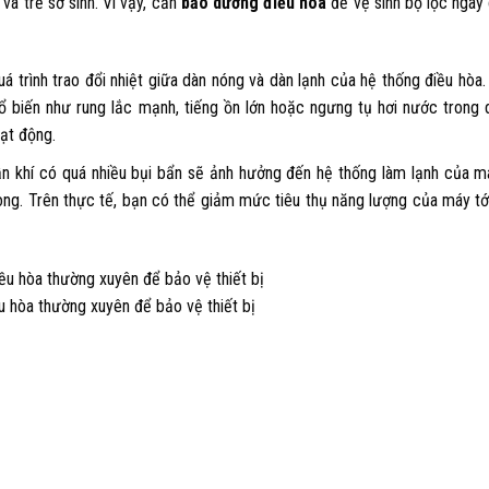
à trẻ sơ sinh. Vì vậy, cần
bảo dưỡng điều hòa
để vệ sinh bộ lọc ngay 
á trình trao đổi nhiệt giữa dàn nóng và dàn lạnh của hệ thống điều hòa.
ổ biến như rung lắc mạnh, tiếng ồn lớn hoặc ngưng tụ hơi nước trong d
ạt động.
ẫn khí có quá nhiều bụi bẩn sẽ ảnh hưởng đến hệ thống làm lạnh của má
òng. Trên thực tế, bạn có thể giảm mức tiêu thụ năng lượng của máy t
 hòa thường xuyên để bảo vệ thiết bị