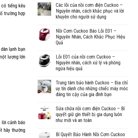
Các lỗi của nồi cơm điện Cuckoo –
ẽ có tiếng kêu
Nguyên nhân, cách khắc phục và lời
số trường hợp
khuyên cho người sử dụng
Nồi Cơm Cuckoo Báo Lỗi E01 –
Nguyên Nhân, Cách Khắc Phục Hiệu
Quả
 dàn lạnh bạn
Lỗi E01 của nồi cơm Cuckoo –
một lượng lớn
Nguyên nhân, cách xử lý và phòng
ngừa hiệu quả
Trung tâm bảo hành Cuckoo – Địa chỉ
uy tín dành cho những chiếc máy móc
đáng tin cậy của gia đình bạn
Sửa chữa nồi cơm điện Cuckoo – Bí
quyết giữ gìn thiết bị gia dụng luôn
như mới và an toàn
 lời cảnh báo
ốt hãy thường
Bí Quyết Bảo Hành Nồi Cơm Cuckoo