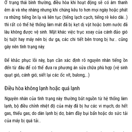
Ở trạng thái bình thường, điều hòa khi hoạt động sẽ có âm thanh
êm ái và nhẹ nhàng nhưng khi chúng kêu to hơn mọi ngày hoặc phát
ra những tiếng ồn lạ và liên tục (tiếng lạch cạch, tiếng rè kéo dài…)
thì rất có thể hệ thống làm mát đã bị kẹt dị vật hoặc bơm nước đã
lâu không được vệ sinh. Mặt khác việc trục xoay của cánh đảo gió
bị tuột hay máy nén bị dư ga, các chi tiết bên trong bị hư… cũng
gây nên tình trạng này.
Để khắc phục lỗi này, bạn cần xác định rõ nguyên nhân tiếng ồn
đến từ đâu để có thể đưa ra phương án sửa chữa phù hợp (vệ sinh
quạt gió, cánh gió; siết lại các ốc vít, bulong;…)
Điều hòa không lạnh hoặc quá lạnh
Nguyên nhân của tình trạng này thường bắt nguồn từ hệ thống làm
lạnh, bộ điều chỉnh nhiệt độ của máy đã bị hư các vi mạch; do hết
gas, thiếu gas; do
dàn lạnh bị dơ, bám đầy bụi bẩn hoặc do sức tải
của máy bị quá tải…