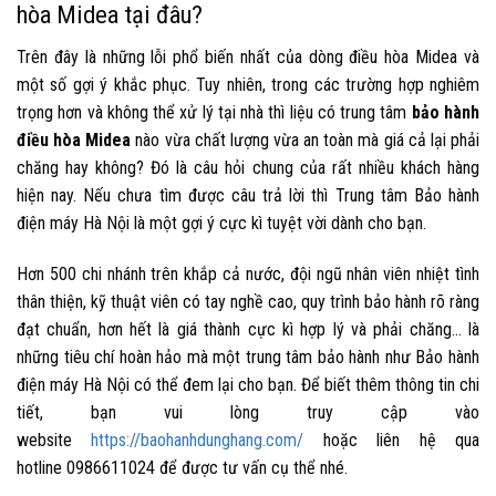
hòa Midea
tại đâu?
Trên đây là những lỗi phổ biến nhất của dòng điều hòa Midea và
một số gợi ý khắc phục. Tuy nhiên, trong các trường hợp nghiêm
trọng hơn và không thể xử lý tại nhà thì liệu có trung tâm
bảo hành
điều hòa Midea
nào vừa chất lượng vừa an toàn mà giá cả lại phải
chăng hay không? Đó là câu hỏi chung của rất nhiều khách hàng
hiện nay. Nếu chưa tìm được câu trả lời thì
Trung tâm Bảo hành
điện máy Hà Nội
là một gợi ý cực kì tuyệt vời dành cho bạn.
Hơn 500 chi nhánh trên khắp cả nước, đội ngũ nhân viên nhiệt tình
thân thiện, kỹ thuật viên có tay nghề cao, quy trình bảo hành rõ ràng
đạt chuẩn, hơn hết là giá thành cực kì hợp lý và phải chăng… là
những tiêu chí hoàn hảo mà một trung tâm bảo hành như
Bảo hành
điện máy Hà Nội
có thể đem lại cho bạn. Để biết thêm thông tin chi
tiết, bạn vui lòng truy cập vào
website
https://baohanhdunghang.com/
hoặc liên hệ qua
hotline
0986611024
để được tư vấn cụ thể nhé.