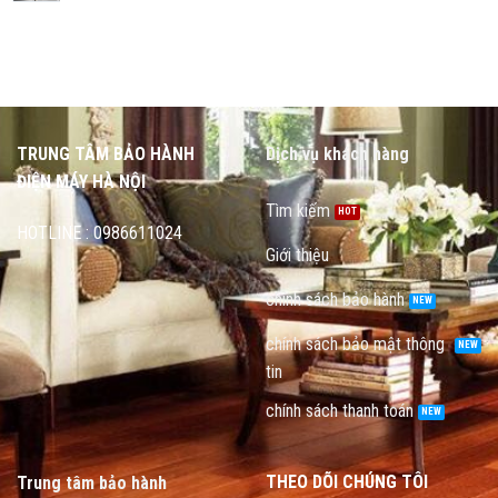
TRUNG TÂM BẢO HÀNH
Dịch vụ khách hàng
ĐIỆN MÁY HÀ NỘI
Tìm kiếm
HOTLINE : 0986611024
Giới thiệu
chính sách bảo hành
chính sách bảo mật thông
tin
chính sách thanh toán
THEO DÕI CHÚNG TÔI
Trung tâm bảo hành