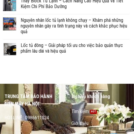
Thay Block Tủ Lạnh – Cách Nâng Cao Hiệu Quả và Tiết
Kiệm Chi Phí Bảo Dưỡng
Nguyên nhân lốc tủ lạnh không chạy – Khám phá những
nguyên nhân gây ra tình trạng này và cách khắc phục hiệu
quả
Lốc tủ đông – Giải pháp tối ưu cho việc bảo quản thực
phẩm lâu dài và hiệu quả
TRUNG TÂM BẢO HÀNH
Dịch vụ khách hàng
ĐIỆN MÁY HÀ NỘI
Tìm kiếm
HOTLINE : 0986611024
Giới thiệu