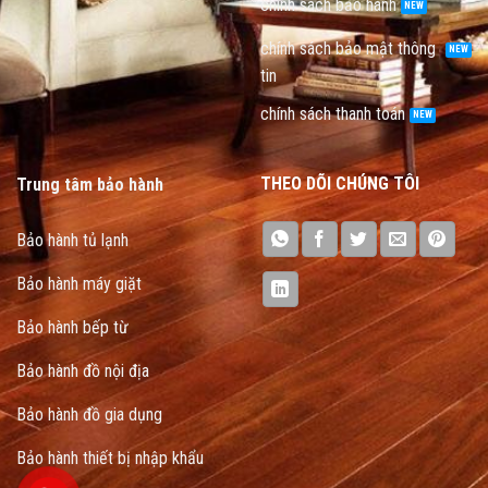
chính sách bảo hành
chính sách bảo mật thông
tin
chính sách thanh toán
THEO DÕI CHÚNG TÔI
Trung tâm bảo hành
Bảo hành tủ lạnh
Bảo hành máy giặt
Bảo hành bếp từ
Bảo hành đồ nội địa
Bảo hành đồ gia dụng
Bảo hành thiết bị nhập khẩu