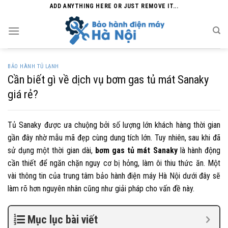
Skip
ADD ANYTHING HERE OR JUST REMOVE IT...
to
content
BẢO HÀNH TỦ LẠNH
Cần biết gì về dịch vụ bơm gas tủ mát Sanaky
giá rẻ?
Tủ Sanaky được ưa chuộng bởi số lượng lớn khách hàng thời gian
gần đây nhờ mẫu mã đẹp cùng dung tích lớn. Tuy nhiên, sau khi đã
sử dụng một thời gian dài,
bơm gas tủ mát Sanaky
là hành động
cần thiết để ngăn chặn nguy cơ bị hỏng, làm ôi thiu thức ăn. Một
vài thông tin của trung tâm bảo hành điện máy Hà Nội dưới đây sẽ
làm rõ hơn nguyên nhân cũng như giải pháp cho vấn đề này.
Mục lục bài viết