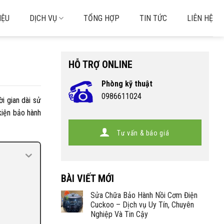
IỆU
DỊCH VỤ
TỔNG HỢP
TIN TỨC
LIÊN HỆ
HỖ TRỢ ONLINE
Phòng kỹ thuật
0986611024
i gian dài sử
kiện bảo hành
Tư vấn & báo giá
BÀI VIẾT MỚI
Sửa Chữa Bảo Hành Nồi Cơm Điện
Cuckoo – Dịch vụ Uy Tín, Chuyên
Nghiệp Và Tin Cậy