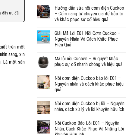
Hướng dẫn sửa nồi cơm điện Cuckoo
ụ đầy ưu đãi
– Cẩm nang từ chuyên gia để bảo trì
và khắc phục sự cố hiệu quả
Giải Mã Lỗi E01 Nồi Cơm Cuckoo –
Nguyên Nhân Và Cách Khắc Phục
Hiệu Quả
xuất trên một
hìn sang, xịn
Mã lỗi nồi Cuchen – Bí quyết khắc
i. Là một sản
phục sự cố nhanh chóng và hiệu quả
Nồi cơm điện Cuckoo báo lỗi E01 –
Nguyên nhân và cách khắc phục hiệu
quả
Nồi cơm điện Cuckoo bị lỗi – Nguyên
nhân, cách xử lý và lời khuyên hữu ích
Nồi Cuckoo Báo Lỗi E01 – Nguyên
Nhân, Cách Khắc Phục Và Những Lời
Khuyên Hữu Ích