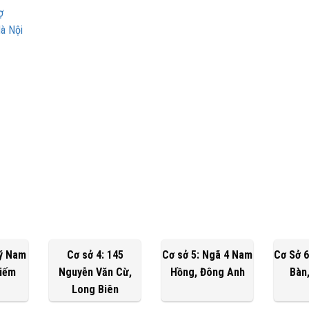
ợ
à Nội
Lý Nam
Cơ sở 4: 145
Cơ sở 5: Ngã 4 Nam
Cơ Sở 6
Kiếm
Nguyễn Văn Cừ,
Hồng, Đông Anh
Bàn
Long Biên