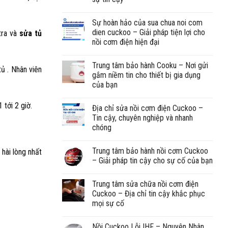
Sự hoàn hảo của sua chua noi com
dien cuckoo – Giải pháp tiện lợi cho
tra và
sửa tủ
nồi cơm điện hiện đại
Trung tâm bảo hành Cooku – Nơi gửi
ủ . Nhân viên
gắm niềm tin cho thiết bị gia dụng
của bạn
tới 2 giờ.
Địa chỉ sửa nồi cơm điện Cuckoo –
Tin cậy, chuyên nghiệp và nhanh
chóng
Trung tâm bảo hành nồi cơm Cuckoo
hài lòng nhất
– Giải pháp tin cậy cho sự cố của bạn
Trung tâm sửa chữa nồi cơm điện
Cuckoo – Địa chỉ tin cậy khắc phục
mọi sự cố
Nồi Cuckoo Lỗi IHF – Nguyên Nhân