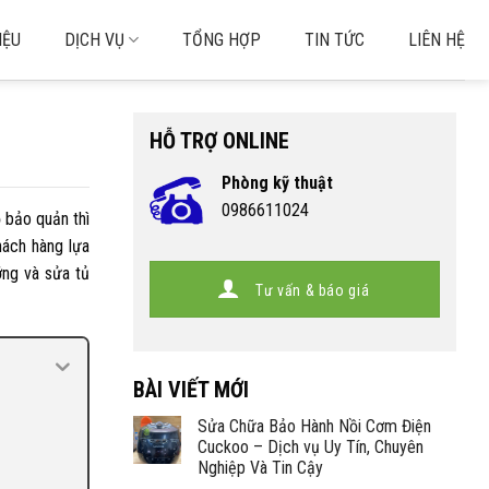
IỆU
DỊCH VỤ
TỔNG HỢP
TIN TỨC
LIÊN HỆ
HỖ TRỢ ONLINE
Phòng kỹ thuật
0986611024
 bảo quản thì
hách hàng lựa
ưỡng và
sửa tủ
Tư vấn & báo giá
BÀI VIẾT MỚI
Sửa Chữa Bảo Hành Nồi Cơm Điện
Cuckoo – Dịch vụ Uy Tín, Chuyên
Nghiệp Và Tin Cậy