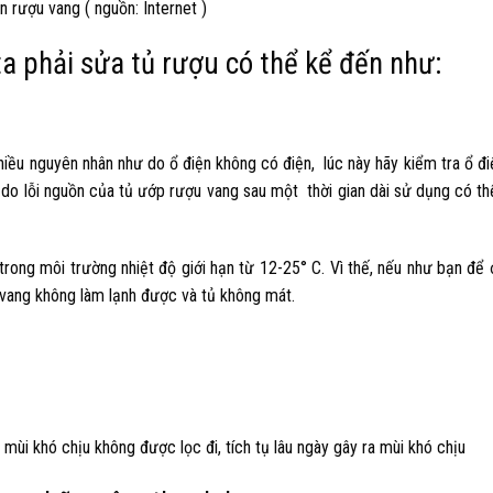
 rượu vang ( nguồn: Internet )
ta phải
sửa tủ rượu
có thể kể đến như:
 nhiều nguyên nhân như do ổ điện không có điện, lúc này hãy kiểm tra ổ 
do lỗi nguồn của tủ ướp rượu vang sau một thời gian dài sử dụng có thể
rong môi trường nhiệt độ giới hạn từ 12-25° C. Vì thế, nếu như bạn để ở
 vang không làm lạnh được và tủ không mát.
 mùi khó chịu không được lọc đi, tích tụ lâu ngày gây ra mùi khó chịu