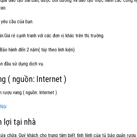
 qua đào tạo bài bản, được bồi dưỡng và đào tạo thực hành các công n
cao.
o yêu cầu của bạn.
n.Giá rẻ cạnh tranh với các đơn vị khác trên thị trường.
Bảo hành đến 2 năm( tùy theo linh kiện).
ần đầu sử dụng dịch vụ.
 rượu vang ( nguồn: Internet )
 Nội
 lợi tại nhà
 sửa chữa. Quý khách cho trung tâm biết tình hình của tủ bảo quản rượu 