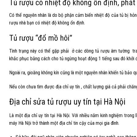
Tủ rượu có nhiệt độ không ổn định, phát
Có thể nguyên nhân là do bộ phận cảm biến nhiệt độ của tủ bị hỏng
rượu nhà bạn có nhiệt độ không ổn định.
Tủ rượu “đổ mồ hôi”
Tình trạng này
có thể gặp phải ở các dòng tủ rượu âm tường tran
khắc phục bằng cách cho tủ ngừng hoạt động 1 tiếng sau đó khởi đ
Ngoài ra, gioăng không kín cũng là một nguyên nhân khiến tủ bảo q
Nếu còn chưa tìm được địa chỉ uy tín , chất lượng giá cả phải chă
Địa chỉ sửa tủ rượu uy tín tại Hà Nội
Là một địa chỉ uy tín tại Hà Nội. Với nhiều năm kinh nghiệm tron
máy Hà Nội trở thành một địa chỉ tin cậy của mọi gia đình.