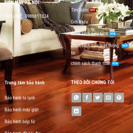
ĐIỆN MÁY HÀ NỘI
Tìm kiếm
HOTLINE : 0986611024
Giới thiệu
chính sách bảo hành
chính sách bảo mật thông
tin
chính sách thanh toán
THEO DÕI CHÚNG TÔI
Trung tâm bảo hành
Bảo hành tủ lạnh
Bảo hành máy giặt
Bảo hành bếp từ