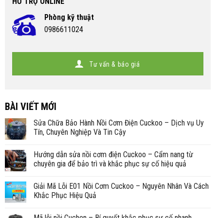
HỖ TRỢ ONLINE
Phòng kỹ thuật
0986611024
Tư vấn & báo giá
BÀI VIẾT MỚI
Sửa Chữa Bảo Hành Nồi Cơm Điện Cuckoo – Dịch vụ Uy
Tín, Chuyên Nghiệp Và Tin Cậy
Hướng dẫn sửa nồi cơm điện Cuckoo – Cẩm nang từ
chuyên gia để bảo trì và khắc phục sự cố hiệu quả
Giải Mã Lỗi E01 Nồi Cơm Cuckoo – Nguyên Nhân Và Cách
Khắc Phục Hiệu Quả
Mã lỗi nồi Cuchen – Bí quyết khắc phục sự cố nhanh