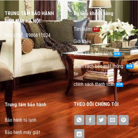
TRUNG TÂM BẢO HÀNH
Dịch vụ khách hàng
ĐIỆN MÁY HÀ NỘI
Tìm kiếm
HOTLINE : 0986611024
Giới thiệu
chính sách bảo hành
chính sách bảo mật thông
tin
chính sách thanh toán
THEO DÕI CHÚNG TÔI
Trung tâm bảo hành
Bảo hành tủ lạnh
Bảo hành máy giặt