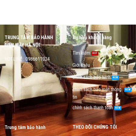
TRUNG TÂM BẢO HÀNH
Dịch vụ khách hàng
ĐIỆN MÁY HÀ NỘI
Tìm kiếm
HOTLINE : 0986611024
Giới thiệu
chính sách bảo hành
chính sách bảo mật thông
tin
chính sách thanh toán
THEO DÕI CHÚNG TÔI
Trung tâm bảo hành