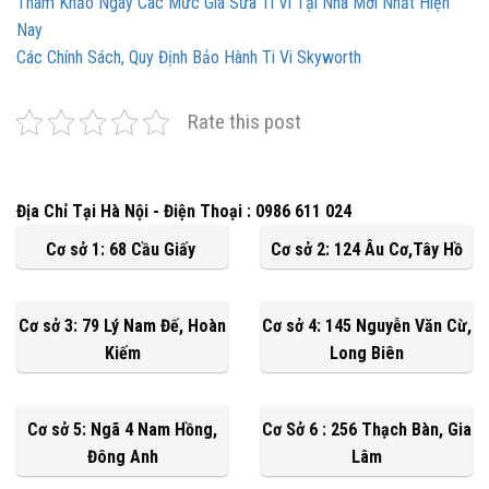
Tham Khảo Ngay Các Mức Giá Sửa Ti Vi Tại Nhà Mới Nhất Hiện
Nay
Các Chính Sách, Quy Định Bảo Hành Ti Vi Skyworth
Rate this post
Địa Chỉ Tại Hà Nội - Điện Thoại : 0986 611 024
Cơ sở 1: 68 Cầu Giấy
Cơ sở 2: 124 Âu Cơ,Tây Hồ
Cơ sở 3: 79 Lý Nam Đế, Hoàn
Cơ sở 4: 145 Nguyễn Văn Cừ,
Kiếm
Long Biên
Cơ sở 5: Ngã 4 Nam Hồng,
Cơ Sở 6 : 256 Thạch Bàn, Gia
Đông Anh
Lâm