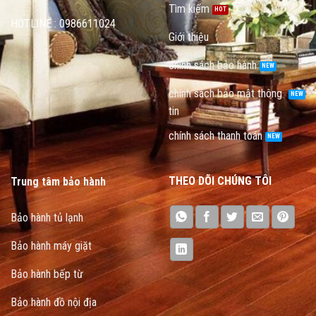
Tìm kiếm
HOTLINE : 0986611024
Giới thiệu
chính sách bảo hành
chính sách bảo mật thông
tin
chính sách thanh toán
THEO DÕI CHÚNG TÔI
Trung tâm bảo hành
Bảo hành tủ lạnh
Bảo hành máy giặt
Bảo hành bếp từ
Bảo hành đồ nội địa