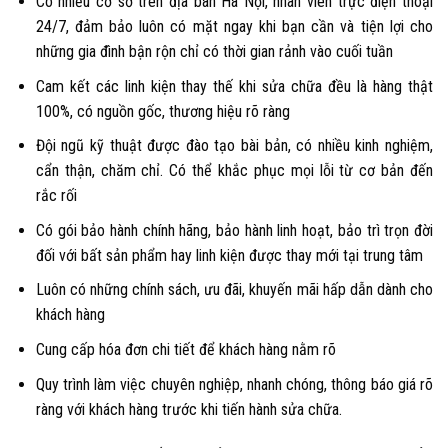
Có nhiều cơ sở trên địa bàn Hà Nội, nhân viên trực điện thoại
24/7, đảm bảo luôn có mặt ngay khi bạn cần và tiện lợi cho
những gia đình bận rộn chỉ có
thời
gian
rảnh
vào cuối tuần
Cam kết các linh kiện thay thế khi sửa chữa đều là hàng thật
100%, có nguồn gốc, thương hiệu rõ ràng
Đội ngũ
kỹ
thuật được đào tạo bài bản, có nhiều kinh nghiệm,
cẩn thận, chăm chỉ. Có thể khắc phục mọi lỗi từ cơ bản đến
rắc rối
Có gói bảo hành chính hãng, bảo hành
linh
hoạt, bảo trì trọn đời
đối với bất sản phẩm hay linh kiện được thay mới tại trung tâm
Luôn có những chính sách, ưu đãi, khuyến
mãi
hấp dẫn dành cho
khách hàng
Cung cấp hóa đơn chi tiết để khách hàng nằm rõ
Quy trình làm việc chuyên nghiệp, nhanh chóng, thông báo giá rõ
ràng với khách hàng trước khi tiến hành sửa
chữa.