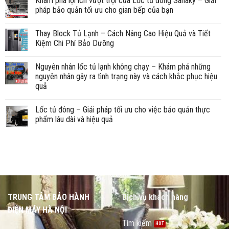
Khám phá lợi ích vượt trội của Lốc tủ đông Sanaky – Giải
pháp bảo quản tối ưu cho gian bếp của bạn
Thay Block Tủ Lạnh – Cách Nâng Cao Hiệu Quả và Tiết
Kiệm Chi Phí Bảo Dưỡng
Nguyên nhân lốc tủ lạnh không chạy – Khám phá những
nguyên nhân gây ra tình trạng này và cách khắc phục hiệu
quả
Lốc tủ đông – Giải pháp tối ưu cho việc bảo quản thực
phẩm lâu dài và hiệu quả
TRUNG TÂM BẢO HÀNH
Dịch vụ khách hàng
ĐIỆN MÁY HÀ NỘI
Tìm kiếm