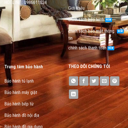
HOTLINE : 0986611024
Giới thiệu
chính sách bảo hành
chính sách bảo mật thông
tin
chính sách thanh toán
THEO DÕI CHÚNG TÔI
Trung tâm bảo hành
Bảo hành tủ lạnh
Bảo hành máy giặt
Bảo hành bếp từ
Bảo hành đồ nội địa
Bảo hành đồ gia dụng