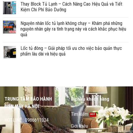
Thay Block Tủ Lạnh – Cách Nâng Cao Hiệu Quả và Tiết
Kiệm Chi Phí Bảo Dưỡng
Nguyên nhân lốc tủ lạnh không chạy – Khám phá những
nguyên nhân gây ra tình trạng này và cách khắc phục hiệu
quả
Lốc tủ đông – Giải pháp tối ưu cho việc bảo quản thực
phẩm lâu dài và hiệu quả
TRUNG TÂM BẢO HÀNH
Dịch vụ khách hàng
ĐIỆN MÁY HÀ NỘI
Tìm kiếm
HOTLINE : 0986611024
Giới thiệu