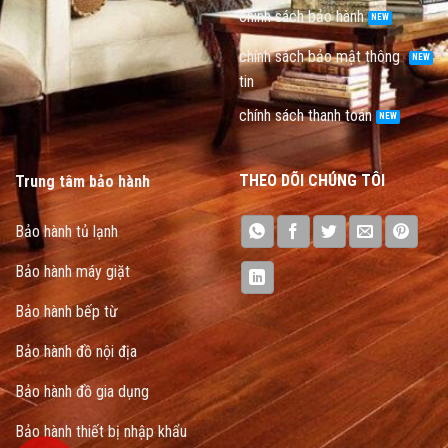
chính sách bảo hành
chính sách bảo mật thông
tin
chính sách thanh toán
THEO DÕI CHÚNG TÔI
Trung tâm bảo hành
Bảo hành tủ lạnh
Bảo hành máy giặt
Bảo hành bếp từ
Bảo hành đồ nội địa
Bảo hành đồ gia dụng
Bảo hành thiết bị nhập khẩu