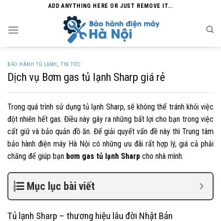
Skip
ADD ANYTHING HERE OR JUST REMOVE IT...
to
content
BẢO HÀNH TỦ LẠNH
,
TIN TỨC
Dịch vụ Bơm gas tủ lạnh Sharp giá rẻ
Trong quá trình sử dụng tủ lạnh Sharp, sẽ không thể tránh khỏi việc
đột nhiên hết gas. Điều này gây ra những bất lợi cho bạn trong việc
cất giữ và bảo quản đồ ăn. Để giải quyết vấn đề này thì Trung tâm
bảo hành điện máy Hà Nội có những ưu đãi rất hợp lý, giá cả phải
chăng để giúp bạn
bơm gas tủ lạnh Sharp
cho nhà mình.
Mục lục bài viết
Tủ lạnh Sharp – thương hiệu lâu đời Nhật Bản