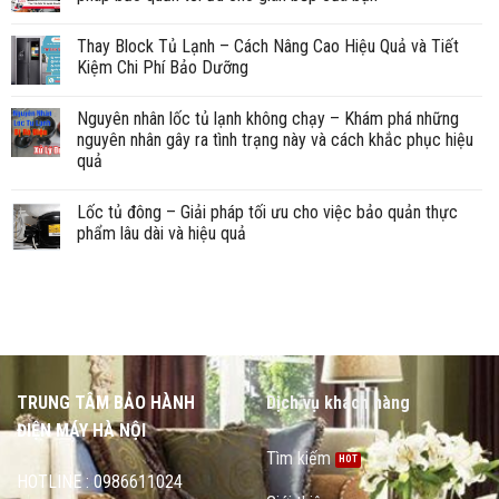
Thay Block Tủ Lạnh – Cách Nâng Cao Hiệu Quả và Tiết
Kiệm Chi Phí Bảo Dưỡng
Nguyên nhân lốc tủ lạnh không chạy – Khám phá những
nguyên nhân gây ra tình trạng này và cách khắc phục hiệu
quả
Lốc tủ đông – Giải pháp tối ưu cho việc bảo quản thực
phẩm lâu dài và hiệu quả
TRUNG TÂM BẢO HÀNH
Dịch vụ khách hàng
ĐIỆN MÁY HÀ NỘI
Tìm kiếm
HOTLINE : 0986611024