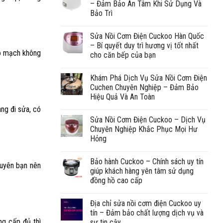
– Đảm Bảo An Tâm Khi Sử Dụng Và
Bảo Trì
Sửa Nồi Cơm Điện Cuckoo Hàn Quốc
– Bí quyết duy trì hương vị tốt nhất
bo mạch không
cho căn bếp của bạn
Khám Phá Dịch Vụ Sửa Nồi Cơm Điện
Cuchen Chuyên Nghiệp – Đảm Bảo
Hiệu Quả Và An Toàn
ang đi sửa, có
Sửa Nồi Cơm Điện Cuckoo – Dịch Vụ
Chuyên Nghiệp Khắc Phục Mọi Hư
Hỏng
Bảo hành Cuckoo – Chính sách uy tín
huyên bạn nên
giúp khách hàng yên tâm sử dụng
đồng hồ cao cấp
Địa chỉ sửa nồi cơm điện Cuckoo uy
tín – Đảm bảo chất lượng dịch vụ và
ng cấp đủ thì
sự tin cậy