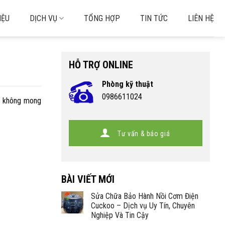
IỆU
DỊCH VỤ
TỔNG HỢP
TIN TỨC
LIÊN HỆ
HỖ TRỢ ONLINE
Phòng kỹ thuật
0986611024
ng không mong
Tư vấn & báo giá
BÀI VIẾT MỚI
Sửa Chữa Bảo Hành Nồi Cơm Điện
Cuckoo – Dịch vụ Uy Tín, Chuyên
Nghiệp Và Tin Cậy