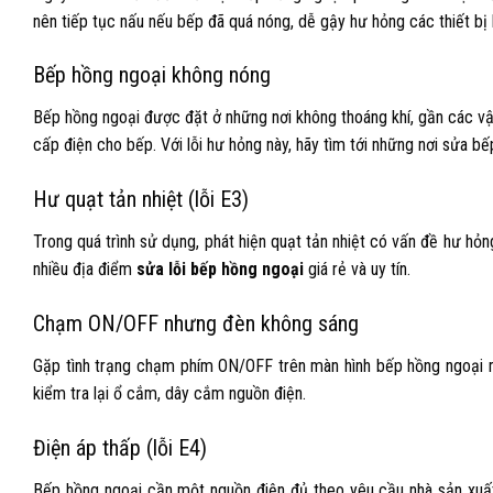
nên tiếp tục nấu nếu bếp đã quá nóng, dễ gậy hư hỏng các thiết bị
Bếp hồng ngoại không nóng
Bếp hồng ngoại được đặt ở những nơi không thoáng khí, gần các v
cấp điện cho bếp. Với lỗi hư hỏng này, hãy tìm tới những nơi
sửa bế
Hư quạt tản nhiệt (lỗi E3)
Trong quá trình sử dụng, phát hiện quạt tản nhiệt có vấn đề hư hỏn
nhiều địa điểm
sửa lỗi bếp hồng ngoại
giá rẻ và uy tín.
Chạm ON/OFF nhưng đèn không sáng
Gặp tình trạng chạm phím ON/OFF trên màn hình bếp hồng ngoại mà
kiểm tra lại ổ cắm, dây cắm nguồn điện.
Điện áp thấp (lỗi E4)
Bếp hồng ngoại cần một nguồn điện đủ theo yêu cầu nhà sản xuất