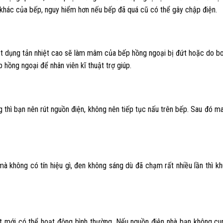
 khác của bếp, nguy hiểm hơn nếu bếp đã quá cũ có thể gây chập điện.
ật dụng tản nhiệt cao sẽ làm mâm của bếp hồng ngoại bị đứt hoặc do 
p hồng ngoại
để nhân viên kĩ thuật trợ giúp.
g thì bạn nên rút nguồn điện, không nên tiếp tục nấu trên bếp. Sau đó m
 không có tín hiệu gì, đen không sáng dù đã chạm rất nhiều lần thì k
 mới có thể hoạt động bình thường. Nếu nguồn điện nhà bạn không cu