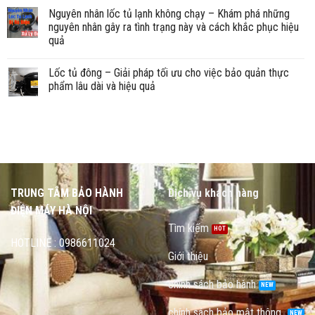
Nguyên nhân lốc tủ lạnh không chạy – Khám phá những
nguyên nhân gây ra tình trạng này và cách khắc phục hiệu
quả
Lốc tủ đông – Giải pháp tối ưu cho việc bảo quản thực
phẩm lâu dài và hiệu quả
TRUNG TÂM BẢO HÀNH
Dịch vụ khách hàng
ĐIỆN MÁY HÀ NỘI
Tìm kiếm
HOTLINE : 0986611024
Giới thiệu
chính sách bảo hành
chính sách bảo mật thông