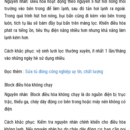
Nguyên nhân:
Điều hòa hoạt động theo nguyên lí hút hơi nóng môi
trường vào bên trong để làm lạnh, sau đó tản hơi lạnh ra ngoài.
Trong quá trình hút hơi nóng, bụi bẩn cũng đi kèm vào bên trong
luôn, tích tụ lâu sẽ bám đầy bụi bẩn trên màng lọc. Khiến điều hòa
phát ra tiếng ồn, tiêu thụ điện năng nhiều hơn nhưng khả năng làm
lạnh kém hơn.
Cách khắc phục:
vệ sinh lưới lọc thường xuyên, ít nhất 1 lần/tháng
vào những ngày hè sử dụng nhiều.
Đọc thêm :
Sửa tủ đông công nghiệp uy tín, chất lượng
Block điều hòa không chạy
Nguyên nhân
: Block điều hòa không chạy là do nguồn điện bị trục
trặc, thiếu ga, cháy dây động cơ bên trong hoặc máy nén không có
điện.
Cách khắc phục:
Kiểm tra nguyên nhân chính khiến cho điều hòa
không lạnh. Nếu nguyên nhân hư do cháy dây động cơ, bạn cần gọi