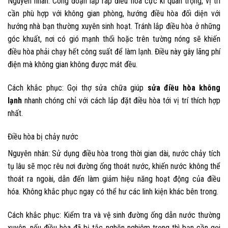
Nguyên nhân:
Công đoạn lắp ráp điều hòa cực kì quan trọng, vị trí
cần phù hợp với không gian phòng, hướng điều hòa đối diện với
hướng nhà bạn thường xuyên sinh hoạt. Tránh lắp điều hòa ở những
góc khuất, nơi có gió mạnh thổi hoặc trên tường nóng sẽ khiến
điều hòa phải chạy hết công suất để làm lạnh. Điều này gây lãng phí
điện mà không gian không được mát đều.
Cách khắc phục:
Gọi thợ sửa chữa giúp
sửa điều hòa không
lạnh
nhanh chóng chỉ với cách lắp đặt điều hòa tới vị trí thích hợp
nhất.
Điều hòa bị chảy nước
Nguyên nhân:
Sử dụng điều hòa trong thời gian dài, nước chảy tích
tụ lâu sẽ mọc rêu nơi đường ống thoát nước, khiến nước không thể
thoát ra ngoài, dẫn đến làm giảm hiệu năng hoạt động của điều
hóa. Không khắc phục ngay có thể hư các linh kiện khác bên trong.
Cách khắc phục:
Kiểm tra và vệ sinh đường ống dẫn nước thường
xuyên, nếu điều hòa đã bị tắc nghẽn nghiêm trọng thì bạn cần gọi