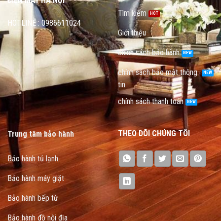
ĐIỆN MÁY HÀ NỘI
Tìm kiếm
HOTLINE : 0986611024
Giới thiệu
chính sách bảo hành
chính sách bảo mật thông
tin
chính sách thanh toán
THEO DÕI CHÚNG TÔI
Trung tâm bảo hành
Bảo hành tủ lạnh
Bảo hành máy giặt
Bảo hành bếp từ
Bảo hành đồ nội địa