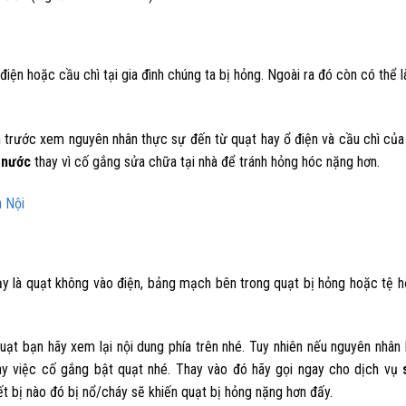
ện hoặc cầu chì tại gia đình chúng ta bị hỏng. Ngoài ra đó còn có thể l
 trước xem nguyên nhân thực sự đến từ quạt hay ổ điện và cầu chì của 
 nước
thay vì cố gắng sửa chữa tại nhà để tránh hỏng hóc nặng hơn.
à Nội
y là quạt không vào điện, bảng mạch bên trong quạt bị hỏng hoặc tệ h
t bạn hãy xem lại nội dung phía trên nhé. Tuy nhiên nếu nguyên nhân
ay việc cố gắng bật quạt nhé. Thay vào đó hãy gọi ngay cho dịch vụ
ết bị nào đó bị nổ/cháy sẽ khiến quạt bị hỏng nặng hơn đấy.