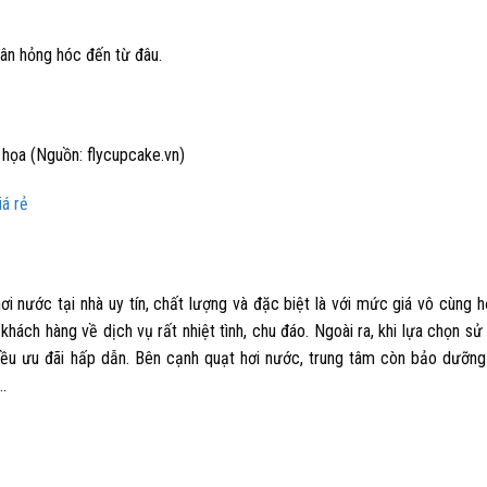
hân hỏng hóc đến từ đâu.
 họa (Nguồn: flycupcake.vn)
iá rẻ
hơi nước
tại nhà uy tín, chất lượng và đặc biệt là với mức giá vô cùng h
hách hàng về dịch vụ rất nhiệt tình, chu đáo. Ngoài ra, khi lựa chọn sử
iều ưu đãi hấp dẫn. Bên cạnh quạt hơi nước, trung tâm còn bảo dưỡn
,…