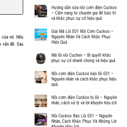
Hướng dẫn sửa nồi cơm điện Cuckoo
– Cẩm nang từ chuyên gia để bảo trì
và khắc phục sự cố hiệu quả
Giải Mã Lỗi E01 Nồi Cơm Cuckoo –
Nguyên Nhân Và Cách Khắc Phục
g của nó. Nếu
Hiệu Quả
p vấn đề. Sau
Mã lỗi nồi Cuchen – Bí quyết khắc
phục sự cố nhanh chóng và hiệu quả
Nồi cơm điện Cuckoo báo lỗi E01 –
Nguyên nhân và cách khắc phục hiệu
quả
Nồi cơm điện Cuckoo bị lỗi – Nguyên
nhân, cách xử lý và lời khuyên hữu ích
Nồi Cuckoo Báo Lỗi E01 – Nguyên
Nhân, Cách Khắc Phục Và Những Lời
Khuyên Hữu Ích