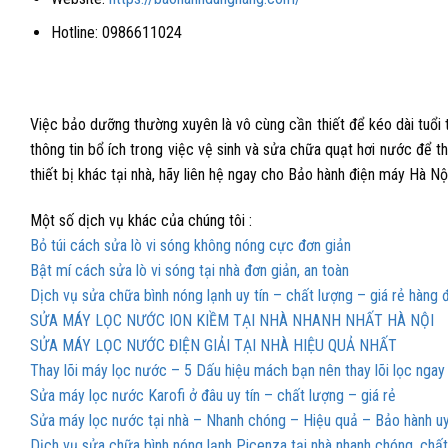
Hotline: 0986611024
Việc bảo dưỡng thường xuyên là vô cùng cần thiết để kéo dài tuổi t
thông tin bổ ích trong việc vệ sinh và sửa chữa quạt hơi nước để t
thiết bị khác tại nhà, hãy liên hệ ngay cho Bảo hành điện máy Hà Nộ
Một số dịch vụ khác của chúng tôi :
Bỏ túi cách sửa lò vi sóng không nóng cực đơn giản
Bật mí cách sửa lò vi sóng tại nhà đơn giản, an toàn
Dịch vụ sửa chữa bình nóng lạnh uy tín – chất lượng – giá rẻ hàng 
SỬA MÁY LỌC NƯỚC ION KIỀM TẠI NHÀ NHANH NHẤT HÀ NỘI
SỬA MÁY LỌC NƯỚC ĐIỆN GIẢI TẠI NHÀ HIỆU QUẢ NHẤT
Thay lõi máy lọc nước – 5 Dấu hiệu mách bạn nên thay lõi lọc ngay
Sửa máy lọc nước Karofi ở đâu uy tín – chất lượng – giá rẻ
Sửa máy lọc nước tại nhà – Nhanh chóng – Hiệu quả – Bảo hành uy
Dịch vụ sửa chữa bình nóng lạnh Picenza tại nhà nhanh chóng, chấ