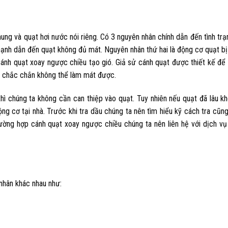
ung và quạt hơi nước nói riêng. Có 3 nguyên nhân chính dẫn đến tình trạ
mạnh dẫn đến quạt không đủ mát. Nguyên nhân thứ hai là động cơ quạt bị
nh quạt xoay ngược chiều tạo gió. Giả sử cánh quạt được thiết kế để t
ồ chắc chắn không thể làm mát được.
hì chúng ta không cần can thiệp vào quạt. Tuy nhiên nếu quạt đã lâu k
ng cơ tại nhà. Trước khi tra dầu chúng ta nên tìm hiểu kỹ cách tra cũng
ường hợp cánh quạt xoay ngược chiều chúng ta nên liên hệ với dịch v
nhân khác nhau như: