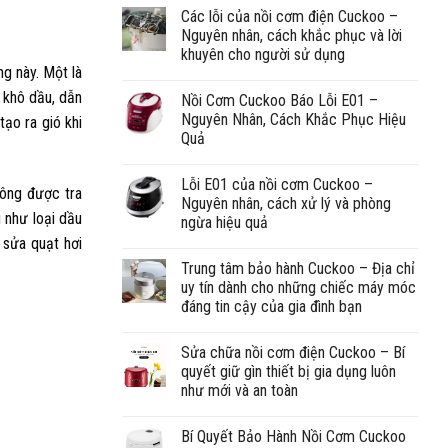
Các lỗi của nồi cơm điện Cuckoo –
Nguyên nhân, cách khắc phục và lời
khuyên cho người sử dụng
ng này. Một là
 khô dầu, dẫn
Nồi Cơm Cuckoo Báo Lỗi E01 –
Nguyên Nhân, Cách Khắc Phục Hiệu
ạo ra gió khi
Quả
Lỗi E01 của nồi cơm Cuckoo –
hông được tra
Nguyên nhân, cách xử lý và phòng
 như loại dầu
ngừa hiệu quả
ụ
sửa quạt hơi
Trung tâm bảo hành Cuckoo – Địa chỉ
uy tín dành cho những chiếc máy móc
đáng tin cậy của gia đình bạn
Sửa chữa nồi cơm điện Cuckoo – Bí
quyết giữ gìn thiết bị gia dụng luôn
như mới và an toàn
Bí Quyết Bảo Hành Nồi Cơm Cuckoo