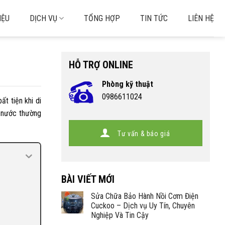
IỆU
DỊCH VỤ
TỔNG HỢP
TIN TỨC
LIÊN HỆ
HỖ TRỢ ONLINE
Phòng kỹ thuật
0986611024
t tiện khi di
i nước thường
Tư vấn & báo giá
BÀI VIẾT MỚI
Sửa Chữa Bảo Hành Nồi Cơm Điện
Cuckoo – Dịch vụ Uy Tín, Chuyên
Nghiệp Và Tin Cậy