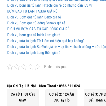
Dịch vụ bơm ga tủ lạnh Hitachi giá rẻ có những cần lưu ý?
BƠM GAS TỦ LẠNH AQUA GIÁ RẺ
Dịch vụ Bơm gas tủ lạnh Beko giá rẻ
Dịch vụ Bơm gas tủ đông Sanaky giá rẻ
DỊCH VỤ BƠM GAS TỦ CẤP ĐÔNG GIÁ RẺ
Dịch vụ bơm gas tủ bánh kem giá rẻ
Dịch vụ sửa tủ lạnh Từ Liêm có hiệu quả hay không?
Dịch vụ sửa tủ lạnh Ba Đình giá rẻ – uy tín – nhanh chóng – sửa tậ
Dịch vụ sửa tủ lạnh Long Biên giá rẻ
Rate this post
Địa Chỉ Tại Hà Nội - Điện Thoại : 0986 611 024
Cơ sở 1: 68 Cầu
Cơ sở 2: 124 Âu
Cơ sở 3: 79 
Giấy
Cơ,Tây Hồ
Đế, Hoàn 