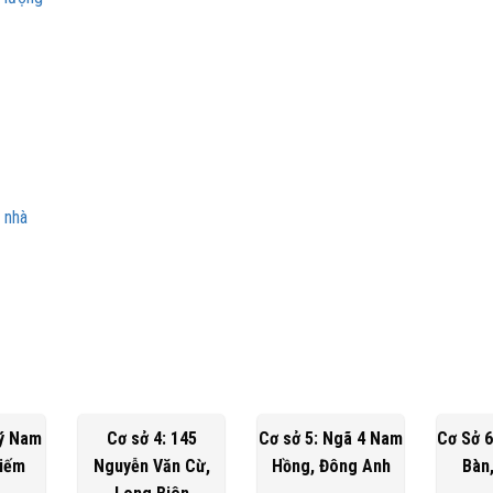
n nhà
Lý Nam
Cơ sở 4: 145
Cơ sở 5: Ngã 4 Nam
Cơ Sở 6
Kiếm
Nguyễn Văn Cừ,
Hồng, Đông Anh
Bàn