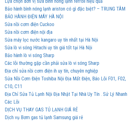
Lựa chọn đơn vị sửa bình nóng lạnh ferroli hiệu quả
Bảo hành bình nóng lạnh ariston có gì đặc biệt? – TRUNG TÂM
BẢO HÀNH ĐIỆN MÁY HÀ NỘI
Sửa nồi cơm điện Cuckoo
Sửa nồi cơm điện nội địa
Sửa máy lọc nước kangaro uy tín nhất tại Hà Nội
Sửa lò vi sóng Hitachi uy tín giá tốt tại Hà Nội
Bảo hành lò vi sóng Sharp
Các lỗi thường gặp cần phải sửa lò vi sóng Sharp
Địa chỉ sửa nồi cơm điện ih uy tín, chuyên nghiệp
Sửa Nồi Cơm Điện Toshiba Nội Địa Mất Điện, Báo Lỗi F01, F02,
C10, C11
Địa Chỉ Sửa Tủ Lạnh Nội Địa Nhật Tại Nhà Uy Tín . Sử Lý Nhanh
Các Lỗi
DỊCH VỤ THAY GAS TỦ LẠNH GIÁ RẺ
Dịch vụ Bơm gas tủ lạnh Samsung giá rẻ