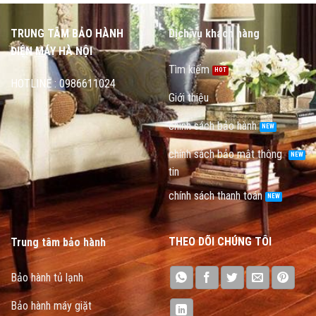
TRUNG TÂM BẢO HÀNH
Dịch vụ khách hàng
ĐIỆN MÁY HÀ NỘI
Tìm kiếm
HOTLINE : 0986611024
Giới thiệu
chính sách bảo hành
chính sách bảo mật thông
tin
chính sách thanh toán
THEO DÕI CHÚNG TÔI
Trung tâm bảo hành
Bảo hành tủ lạnh
Bảo hành máy giặt