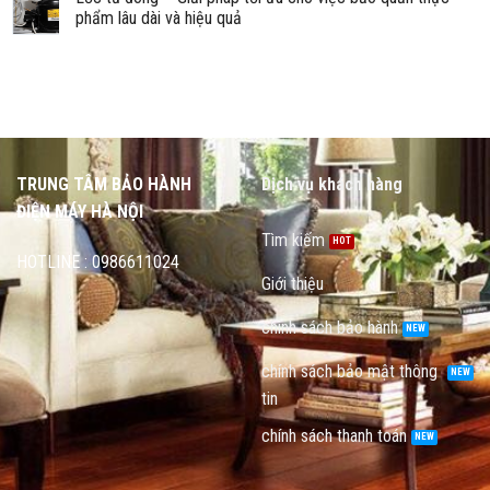
phẩm lâu dài và hiệu quả
TRUNG TÂM BẢO HÀNH
Dịch vụ khách hàng
ĐIỆN MÁY HÀ NỘI
Tìm kiếm
HOTLINE : 0986611024
Giới thiệu
chính sách bảo hành
chính sách bảo mật thông
tin
chính sách thanh toán