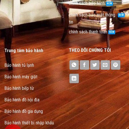
chính sách bảo hành
chính sách bảo mật thông
tin
chính sách thanh toán
THEO DÕI CHÚNG TÔI
Trung tâm bảo hành
Bảo hành tủ lạnh
Bảo hành máy giặt
Bảo hành bếp từ
Bảo hành đồ nội địa
Bảo hành đồ gia dụng
Bảo hành thiết bị nhập khẩu