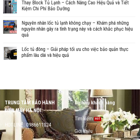
Thay Block Tủ Lạnh – Cách Nâng Cao Hiệu Quả và Tiết
Kiệm Chi Phí Bảo Dưỡng
Nguyên nhân lốc tủ lạnh không chạy – Khám phá những
nguyên nhân gây ra tình trạng này và cách khắc phục hiệu
quả
Lốc tủ đông – Giải pháp tối ưu cho việc bảo quản thực
phẩm lâu dài và hiệu quả
TRUNG TÂM BẢO HÀNH
Dịch vụ khách hàng
ĐIỆN MÁY HÀ NỘI
Tìm kiếm
HOTLINE : 0986611024
Giới thiệu