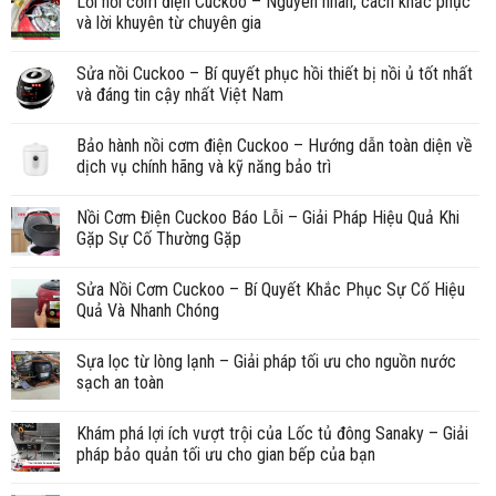
Lỗi nồi cơm điện Cuckoo – Nguyên nhân, cách khắc phục
và lời khuyên từ chuyên gia
Sửa nồi Cuckoo – Bí quyết phục hồi thiết bị nồi ủ tốt nhất
và đáng tin cậy nhất Việt Nam
Bảo hành nồi cơm điện Cuckoo – Hướng dẫn toàn diện về
dịch vụ chính hãng và kỹ năng bảo trì
Nồi Cơm Điện Cuckoo Báo Lỗi – Giải Pháp Hiệu Quả Khi
Gặp Sự Cố Thường Gặp
Sửa Nồi Cơm Cuckoo – Bí Quyết Khắc Phục Sự Cố Hiệu
Quả Và Nhanh Chóng
Sựa lọc từ lòng lạnh – Giải pháp tối ưu cho nguồn nước
sạch an toàn
Khám phá lợi ích vượt trội của Lốc tủ đông Sanaky – Giải
pháp bảo quản tối ưu cho gian bếp của bạn