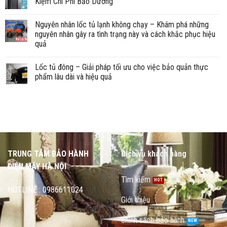
Kiệm Chi Phí Bảo Dưỡng
Nguyên nhân lốc tủ lạnh không chạy – Khám phá những
nguyên nhân gây ra tình trạng này và cách khắc phục hiệu
quả
Lốc tủ đông – Giải pháp tối ưu cho việc bảo quản thực
phẩm lâu dài và hiệu quả
TRUNG TÂM BẢO HÀNH
Dịch vụ khách hàng
ĐIỆN MÁY HÀ NỘI
Tìm kiếm
HOTLINE : 0986611024
Giới thiệu
chính sách bảo hành