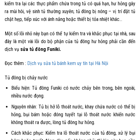
kiểm tra lại các thực phẩm chứa trong tủ có quá hạn, hư hỏng gây
ra mùi hôi, vệ sinh tủ thường xuyên; tủ đông bị nóng – vị trí đặt tủ
chật hẹp, tiếp xúc với ánh nắng hoặc thiết bị tỏa nhiệt khác…
Một số lỗi nhỏ này bạn có thể tự kiểm tra và khắc phục tại nhà, sau
đây là một vài lỗi do bộ phận của tủ đông hư hỏng phải cần đến
dịch vụ
sửa tủ đông Funiki
.
Đọc thêm :
Dịch vụ sửa tủ bánh kem uy tín tại Hà Nội
Tủ đông bị chảy nước
Biểu hiện: Tủ đông Funiki có nước chảy bên trong, bên ngoài,
nhiều nước đọng.
Nguyên nhân: Tủ bị hở lỗ thoát nước, khay chứa nước có thể bị
hỏng, bụi bám hoặc đóng tuyết tại lỗ thoát nước khiến nước
không thoát ra được, lòng tủ đông hư hỏng.
Cách khắc phục: Kiểm tra lỗ thoát nước của tủ đông, xử lý bụi