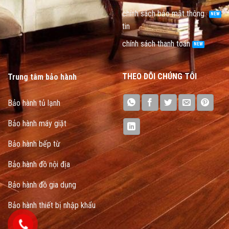
chính sách bảo mật thông
tin
chính sách thanh toán
THEO DÕI CHÚNG TÔI
Trung tâm bảo hành
Bảo hành tủ lạnh
Bảo hành máy giặt
Bảo hành bếp từ
Bảo hành đồ nội địa
Bảo hành đồ gia dụng
Bảo hành thiết bị nhập khẩu