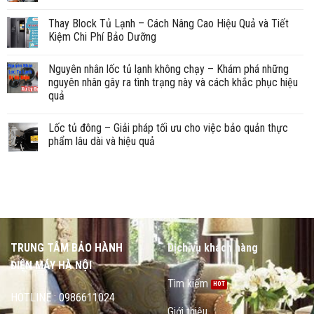
Thay Block Tủ Lạnh – Cách Nâng Cao Hiệu Quả và Tiết
Kiệm Chi Phí Bảo Dưỡng
Nguyên nhân lốc tủ lạnh không chạy – Khám phá những
nguyên nhân gây ra tình trạng này và cách khắc phục hiệu
quả
Lốc tủ đông – Giải pháp tối ưu cho việc bảo quản thực
phẩm lâu dài và hiệu quả
TRUNG TÂM BẢO HÀNH
Dịch vụ khách hàng
ĐIỆN MÁY HÀ NỘI
Tìm kiếm
HOTLINE : 0986611024
Giới thiệu