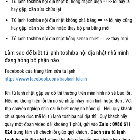
Tủ lạnh toshiba nội địa nhật bị hỏng mạch điện ==>> lỗi này là
hay gặp, cần sửa chữa lại
Tủ lạnh toshiba nội địa nhật không phá băng == >> lỗi này cũng
hay gặp, cần sửa chữa hoặc thay bộ phá băng mới
Tủ lạnh toshiba nội địa nhật hỏng senso nhiệt == >> thay mới
Làm sao để biết tủ lạnh toshiba nội địa nhật nhà mình
đang hỏng bộ phận nào
Facebook của trung tâm sửa tủ lạnh :
https://www.facebook.com/baohanhtulanh
Khi tủ lạnh nhật gặp sự cố thì thường trên màn hình nó sẽ báo lỗi .
Nếu nó không hiện lỗi thì nó sẽ nhấp nháy màn hình hoặc đèn . Với
thợ chuyên nghiệp nhìn cái là biết ngay nó hỏng gì . Nếu quý khách
chưa quen đọc mã lỗi tủ lạnh toshiba nội địa thì . Quý khách hãy
quay một đoạn video dài khoảng 1 phút, gửi vào
Zalo : 0986 611
024
trung tâm sẽ check lỗi giúp quý khách .
Cách sửa tủ lạnh
toshiba nội địa nhật
cũng khá đơn giản nếu quý khách làm theo