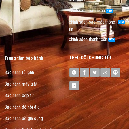
chính sách bảo hành
chính sách bảo mật thông
tin
chính sách thanh toán
THEO DÕI CHÚNG TÔI
Trung tâm bảo hành
Bảo hành tủ lạnh
Bảo hành máy giặt
Bảo hành bếp từ
Bảo hành đồ nội địa
Bảo hành đồ gia dụng