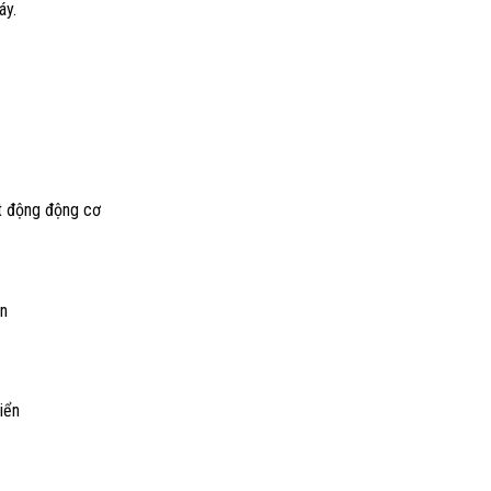
áy.
ạt động động cơ
ển
iển