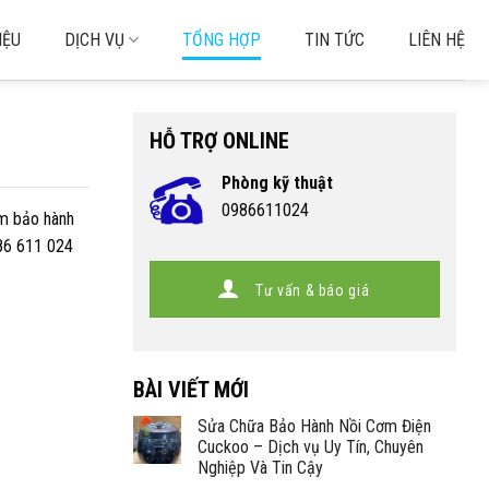
IỆU
DỊCH VỤ
TỔNG HỢP
TIN TỨC
LIÊN HỆ
HỖ TRỢ ONLINE
Phòng kỹ thuật
0986611024
âm bảo hành
986 611 024
Tư vấn & báo giá
BÀI VIẾT MỚI
Sửa Chữa Bảo Hành Nồi Cơm Điện
Cuckoo – Dịch vụ Uy Tín, Chuyên
Nghiệp Và Tin Cậy