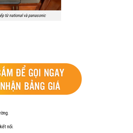
ếp từ national và panasonic
ường.
kết nối.