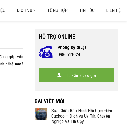
IỆU
DỊCH VỤ
TỔNG HỢP
TIN TỨC
LIÊN HỆ
HỖ TRỢ ONLINE
Phòng kỹ thuật
0986611024
 đang gặp vấn
như thế nào?
Tư vấn & báo giá
BÀI VIẾT MỚI
Sửa Chữa Bảo Hành Nồi Cơm Điện
Cuckoo – Dịch vụ Uy Tín, Chuyên
Nghiệp Và Tin Cậy