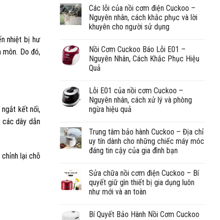
Các lỗi của nồi cơm điện Cuckoo –
Nguyên nhân, cách khắc phục và lời
khuyên cho người sử dụng
n nhiệt bị hư
Nồi Cơm Cuckoo Báo Lỗi E01 –
n môn. Do đó,
Nguyên Nhân, Cách Khắc Phục Hiệu
Quả
Lỗi E01 của nồi cơm Cuckoo –
Nguyên nhân, cách xử lý và phòng
 ngắt kết nối,
ngừa hiệu quả
g các dây dẫn
Trung tâm bảo hành Cuckoo – Địa chỉ
uy tín dành cho những chiếc máy móc
đáng tin cậy của gia đình bạn
 chỉnh lại chỗ
Sửa chữa nồi cơm điện Cuckoo – Bí
quyết giữ gìn thiết bị gia dụng luôn
như mới và an toàn
Bí Quyết Bảo Hành Nồi Cơm Cuckoo