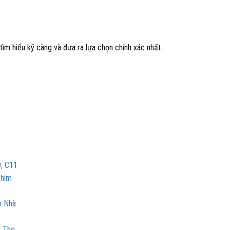
tìm hiểu kỹ càng và đưa ra lựa chọn chính xác nhất.
0, C11
Phím
n Nhà
ú Thọ