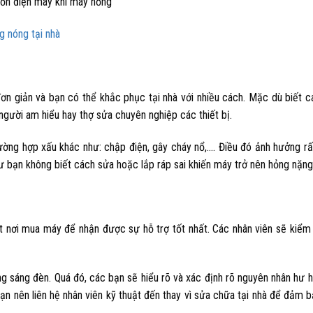
ồn điện máy khi máy hỏng
g nóng tại nhà
ơn giản và bạn có thể khắc phục tại nhà với nhiều cách. Mặc dù biết 
gười am hiểu hay thợ sửa chuyên nghiệp các thiết bị.
trường hợp xấu khác như: chập điện, gây cháy nổ,…. Điều đó ảnh hưởng rấ
như bạn không biết cách sửa hoặc lắp ráp sai khiến máy trở nên hỏng nặng
ật nơi mua máy để nhận được sự hỗ trợ tốt nhất. Các nhân viên sẽ kiểm 
ng sáng đèn
. Quá đó, các bạn sẽ hiểu rõ và xác định rõ nguyên nhân hư 
bạn nên liên hệ nhân viên kỹ thuật đến thay vì sửa chữa tại nhà để đảm 