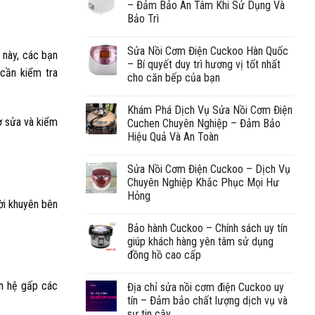
– Đảm Bảo An Tâm Khi Sử Dụng Và
Bảo Trì
Sửa Nồi Cơm Điện Cuckoo Hàn Quốc
 này, các bạn
– Bí quyết duy trì hương vị tốt nhất
 cần kiểm tra
cho căn bếp của bạn
Khám Phá Dịch Vụ Sửa Nồi Cơm Điện
ợ sửa và kiểm
Cuchen Chuyên Nghiệp – Đảm Bảo
Hiệu Quả Và An Toàn
Sửa Nồi Cơm Điện Cuckoo – Dịch Vụ
Chuyên Nghiệp Khắc Phục Mọi Hư
Hỏng
ời khuyên bên
Bảo hành Cuckoo – Chính sách uy tín
giúp khách hàng yên tâm sử dụng
đồng hồ cao cấp
ên hệ gấp các
Địa chỉ sửa nồi cơm điện Cuckoo uy
tín – Đảm bảo chất lượng dịch vụ và
sự tin cậy