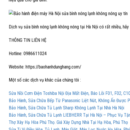
Dịch vụ sửa bình nóng lạnh không nóng tại Hà Nội có rất nhiều, hãy 
THÔNG TIN LIÊN HỆ
Hotline: 0986611024
Website: https://baohanhdunghang.com/
Một số các dịch vụ khác của chúng tôi :
Sửa Nồi Cơm Điện Toshiba Nội Địa Mất Điện, Báo Lỗi F01, F02, C1
Bảo Hành, Sửa Chữa Bếp Từ Panasonic Liệt Nút, Không Ấn Được 
Bảo Hành, Sửa Chữa Tủ Lạnh Sharp Không Lạnh Tại Nhà Hà Nội
Bảo Hành, Sửa Chữa Tủ Lạnh LIEBHERR Tại Hà Nội – Phục Vụ Tậ
Thợ Xây Hạ Hòa Phú Thọ. Giá Xây Dựng Nhà Tại Hạ Hòa, Phú Thọ
Sửa Ti Vi Điều Hòa, Tủ Lạnh, Máy Giặt, Máy Lọc Nước Hạ Hòa, Ph