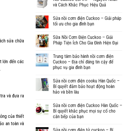
và Cách Khắc Phục Hiệu Quả
Sửa nồi cơm điện Cuckoo – Giải pháp
tối ưu cho gia đình bạn
Sữa Nồi Cơm Điện Cuckoo – Giải
cách sửa chữa
Pháp Tiện Ích Cho Gia Đình Hiện Đại
Trung tâm bảo hành nồi cơm điện
t lớn đến các
Cuckoo – Địa chỉ đáng tin cậy để
phục vụ gia đình bạn
.
Sửa nồi cơm điện cooku Hàn Quốc –
Bí quyết đảm bảo hoạt động hoàn
hảo và bền lâu
tra và đưa ra
Sửa nồi cơm điện Cuckoo Hàn Quốc –
Bí quyết khắc phục mọi sự cố cho
hỏng của thiết
căn bếp của bạn
bảo an toàn và
Sửa nồi cơm điện tử cuckoo – Bí